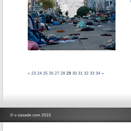
«
23
24
25
26
27
28
29
30
31
32
33
34
»
© v-zasade.com 2015