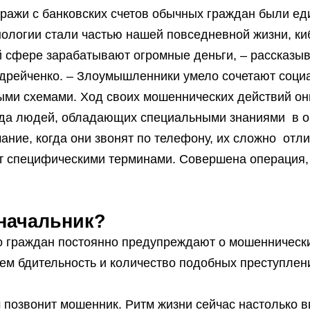
ражи с банковских счетов обычных граждан были ед
хнологии стали частью нашей повседневной жизни, к
й сфере зарабатывают огромные деньги, – рассказыв
ндрейченко. – Злоумышленники умело сочетают соц
ыми схемами. Ход своих мошеннических действий о
нда людей, обладающих специальными знаниями в о
ание, когда они звонят по телефону, их сложно отли
т специфическими терминами. Совершена операция, 
 начальник?
то граждан постоянно предупреждают о мошенническ
ем бдительность и количество подобных преступлени
 позвонит мошенник. Ритм жизни сейчас настолько в