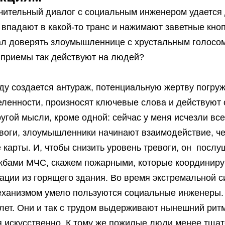
чительный диалог с социальным инженером удается 
падают в какой-то транс и нажимают заветные кноп
ал доверять злоумышленнице с хрустальным голосом
 приемы так действуют на людей?
ходу создается антураж, потенциальную жертву погр
ленности, произносят ключевые слова и действуют 
угой мысли, кроме одной: сейчас у меня исчезли все
евоги, злоумышленники начинают взаимодействие, ч
 карты. И, чтобы снизить уровень тревоги, он послуш
жбами МЧС, скажем пожарными, которые координиру
ации из горящего здания. Во время экстремальной 
еханизмом умело пользуются социальные инженеры.
лет. Они и так с трудом выдерживают нынешний ритм
я искусственно. К тому же пожилые люди менее тщат