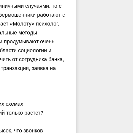
иничными случаями, то с
ибермошенники работают с
ает «Молоту» психолог,
иальные методы
ни продумывают очень
бласти социологии и
чить от сотрудника банка,
транзакция, заявка на
их схемах
й только растет?
ысок, что звонков