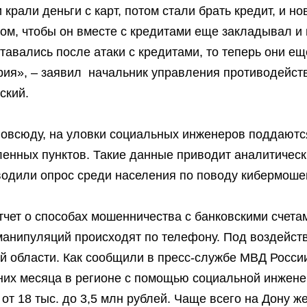
рали деньги с карт, потом стали брать кредит, и но
зом, чтобы он вместе с кредитами еще закладывал и
тавались после атаки с кредитами, то теперь они ещ
ория», – заявил начальник управления противодейс
ский.
повсюду, на уловки социальных инженеров поддаютс
ленных пунктов. Такие данные приводит аналитичес
водили опрос среди населения по поводу кибермоше
чет о способах мошенничества с банковскими счетам
манипуляций происходят по телефону. Под воздейст
й области. Как сообщили в пресс-службе МВД России
нних месяца в регионе с помощью социальной инжен
от 18 тыс. до 3,5 млн рублей. Чаще всего на Дону 