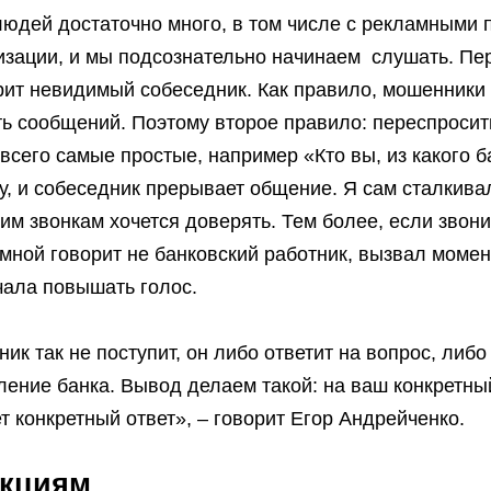
людей достаточно много, в том числе с рекламными
зации, и мы подсознательно начинаем слушать. Пер
рит невидимый собеседник. Как правило, мошенники с
ть сообщений. Поэтому второе правило: переспросит
сего самые простые, например «Кто вы, из какого ба
 и собеседник прерывает общение. Я сам сталкивал
ким звонкам хочется доверять. Тем более, если звон
мной говорит не банковский работник, вызвал момент
чала повышать голос.
к так не поступит, он либо ответит на вопрос, либо
еление банка. Вывод делаем такой: на ваш конкретн
т конкретный ответ», – говорит Егор Андрейченко.
укциям