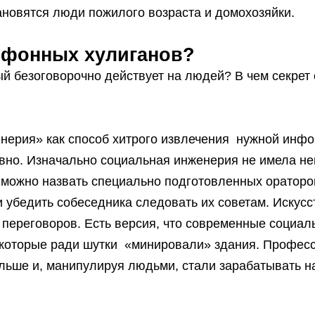
ановятся люди пожилого возраста и домохозяйки.
ефонных хулиганов?
рый безоговорочно действует на людей? В чем секр
нерия» как способ хитрого извлечения нужной инфо
вно. Изначально социальная инженерия не имела нег
ожно назвать специально подготовленных ораторо
 убедить собеседника следовать их советам. Искус
 переговоров. Есть версия, что современные соци
 которые ради шутки «минировали» здания. Профес
ьше и, манипулируя людьми, стали зарабатывать на