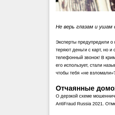
Не верь глазам и ушам 
Эксперты предупредили о 
теряют деньги с карт, но 
телефонный звонок! В крим
его использует, стали наз
чтобы тебя «не взломали»
Отчаянные домо
О дерзкой схеме мошеннич
AntiFraud Russia 2021. Отм