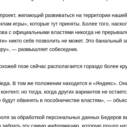
-проект, желающий развиваться на территории наше
илам игры», которые тут приняты. Более того, наско
ова с официальными властями никогда не прерывал
ти» никто себе позволить не может. Это банальный з
иру», — размышляет собеседник.
охожей позе сейчас располагается гораздо более кр
 беда. В том же положении находится и «Яндекс». О
онтент, но тогда, когда других вариантов не остаетс
не будут обвинять в пособничестве властям», — объяс
роля за обработкой персональных данных Бедеров в
бы забрать эту самую информацию, которую пошло н