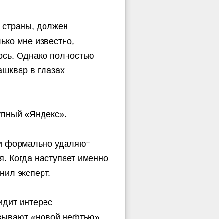
й страны, должен
лько мне известно,
ось. Однако полностью
ашквар в глазах
упный «Яндекс».
ни формально удаляют
я. Когда наступает именно
нил эксперт.
идит интерес
азывают «новой нефтью».