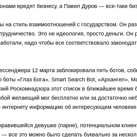
онами вредят бизнесу, а Павел Дуров — все-таки биз
ы на стиль взаимоотношений с государством. Он ра
сотрудничество. Это не идеология, просто деньги. Он
работали, надо чтобы все соответствовало законода
ессенджера 12 марта заблокировала пять ботов, с
боты «Глаз Бога», Smart Search Bot, «Архангел», Mai
ензий Роскомнадзора этот список в ближайшее время 
бой желающий мог бесплатно или за достаточно неб
ю интернету информацию об интересующем человеке
равившейся девушке (парне), потенциальном клиен
— все это можно было сделать буквально за нескол