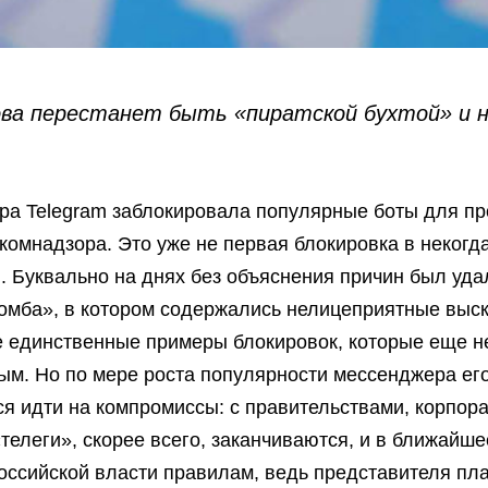
ва перестанет быть «пиратской бухтой» и н
а Telegram заблокировала популярные боты для п
омнадзора. Это уже не первая блокировка в некогд
. Буквально на днях без объяснения причин был уда
мба», в котором содержались нелицеприятные выск
е единственные примеры блокировок, которые еще не
ным. Но по мере роста популярности мессенджера ег
я идти на компромиссы: с правительствами, корпора
телеги», скорее всего, заканчиваются, и в ближайш
российской власти правилам, ведь представителя п