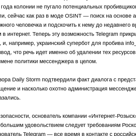
а года колонии не пугало потенциальных пробивщико
, сейчас как раз в моде OSINT — поиск на основе 
жного человечка и подскочить к нему до недавнего 
 в интернет. Теперь эту возможность Telegram прикр
, и, например, украинский супербот для пробива inf
вод, что речь идет именно об удалении тех ресурсов
 смене политики мессенджера в целом.
ора Daily Storm подтвердили факт диалога с предст
бщение и насколько охотно администрация мессендж
азались.
зопасности, основатель компании «Интернет-Розыск
с большим удовольствием следует требованиям Роско
снователь Telegram — все время в контакте с российс