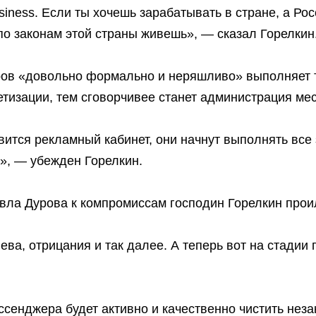
usiness. Если ты хочешь зарабатывать в стране, а Ро
 по законам этой страны живешь», — сказал Горелкин
уров «довольно формально и неряшливо» выполняет 
етизации, тем сговорчивее станет администрация ме
явится рекламный кабинет, они начнут выполнять все 
е», — убежден Горелкин.
вла Дурова к компромиссам господин Горелкин про
нева, отрицания и так далее. А теперь вот на стадии
ссенджера будет активно и качественно чистить неза